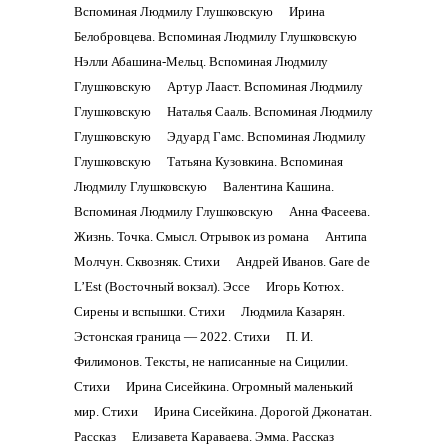
Вспоминая Людмилу Глушковскую
Ирина
Белобровцева. Вспоминая Людмилу Глушковскую
Нэлли Абашина-Мельц. Вспоминая Людмилу
Глушковскую
Артур Лааст. Вспоминая Людмилу
Глушковскую
Наталья Сааль. Вспоминая Людмилу
Глушковскую
Эдуард Гамс. Вспоминая Людмилу
Глушковскую
Татьяна Кузовкина. Вспоминая
Людмилу Глушковскую
Валентина Кашина.
Вспоминая Людмилу Глушковскую
Анна Фасеева.
Жизнь. Точка. Смысл. Отрывок из романа
Антипа
Молчун. Сквозняк. Стихи
Андрей Иванов. Gare de
L’Est (Восточный вокзал). Эссе
Игорь Котюх.
Сирены и вспышки. Стихи
Людмила Казарян.
Эстонская граница — 2022. Стихи
П. И.
Филимонов. Тексты, не написанные на Сицилии.
Стихи
Ирина Сисейкина. Огромный маленький
мир. Стихи
Ирина Сисейкина. Дорогой Джонатан.
Рассказ
Елизавета Караваева. Эмма. Рассказ