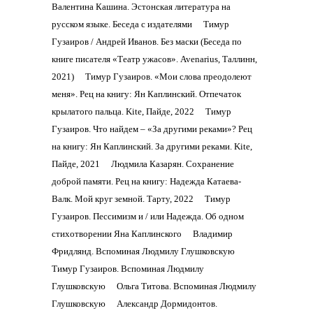
Валентина Кашина. Эстонская литература на
русском языке. Беседа с издателями
Тимур
Гузаиров / Андрей Иванов. Без маски (Беседа по
книге писателя «Театр ужасов». Avenarius, Таллинн,
2021)
Тимур Гузаиров. «Мои слова преодолеют
меня». Рец на книгу: Ян Каплинский. Отпечаток
крылатого пальца. Kite, Пайде, 2022
Тимур
Гузаиров. Что найдем – «За другими реками»? Рец
на книгу: Ян Каплинский. За другими реками. Kite,
Пайде, 2021
Людмила Казарян. Сохранение
доброй памяти. Рец на книгу: Надежда Катаева-
Валк. Мой круг земной. Тарту, 2022
Тимур
Гузаиров. Пессимизм и / или Надежда. Об одном
стихотворении Яна Каплинского
Владимир
Фридлянд. Вспоминая Людмилу Глушковскую
Тимур Гузаиров. Вспоминая Людмилу
Глушковскую
Ольга Титова. Вспоминая Людмилу
Глушковскую
Александр Дормидонтов.