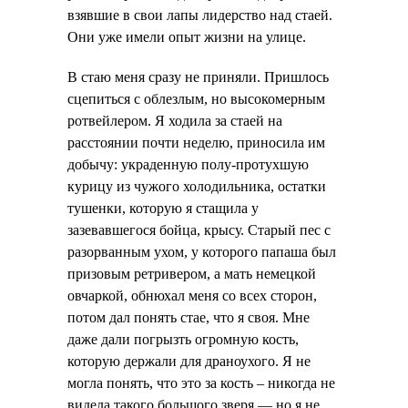
взявшие в свои лапы лидерство над стаей.
Они уже имели опыт жизни на улице.
В стаю меня сразу не приняли. Пришлось
сцепиться с облезлым, но высокомерным
ротвейлером. Я ходила за стаей на
расстоянии почти неделю, приносила им
добычу: украденную полу-протухшую
курицу из чужого холодильника, остатки
тушенки, которую я стащила у
зазевавшегося бойца, крысу. Старый пес с
разорванным ухом, у которого папаша был
призовым ретривером, а мать немецкой
овчаркой, обнюхал меня со всех сторон,
потом дал понять стае, что я своя. Мне
даже дали погрызть огромную кость,
которую держали для драноухого. Я не
могла понять, что это за кость – никогда не
видела такого большого зверя — но я не