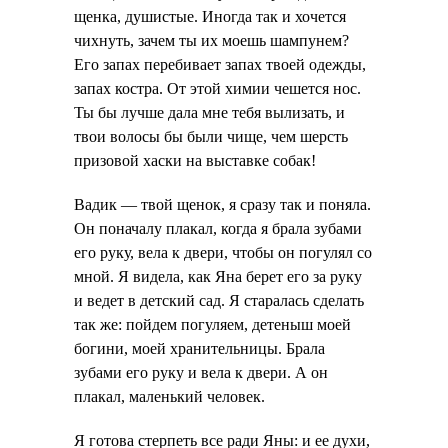
щенка, душистые. Иногда так и хочется
чихнуть, зачем ты их моешь шампунем?
Его запах перебивает запах твоей одежды,
запах костра. От этой химии чешется нос.
Ты бы лучше дала мне тебя вылизать, и
твои волосы бы были чище, чем шерсть
призовой хаски на выставке собак!
Вадик — твой щенок, я сразу так и поняла.
Он поначалу плакал, когда я брала зубами
его руку, вела к двери, чтобы он погулял со
мной. Я видела, как Яна берет его за руку
и ведет в детский сад. Я старалась сделать
так же: пойдем погуляем, детеныш моей
богини, моей хранительницы. Брала
зубами его руку и вела к двери. А он
плакал, маленький человек.
Я готова стерпеть все ради Яны: и ее духи,