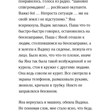
понравилось. Голоса из радио. “шановні
співгромадяни! … російськиі окупанти.
Важкі бої … Непроста ситуація … ми на
своїй землі і не відступимо.” Яна
вскрикнула, Вадик заплакал, Паша что-то
быстро-быстро говорил, остановились на
бензозаправке, Паша с Яной отошли к
людям, столпившимся на бензозаправке, а
я залезла к Вадику на сиденье, лизнула его
лицо. Было ясно, что что-то плохое, иначе
бы Яна так была такой возбужденной и не
курила, стоя в кружке с другими людьми.
Она ведь совсем не курит. Все смотрели в
экраны телефонов, размахивали руками,
звонили, кричали в трубку. Никто не
заправлялся бензином.
Яна вернулась в машину, обняла Вадика.
Не понимая слов, мне стало ясно, что беда.