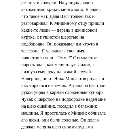
резины и солярки. На улицах люди с
автоматами, крики, много мата. Я знаю,
что такое мат. Дядя Вася только так и
разговаривал. К Мишиному отцу пришли
какие-то люди — парень в джинсовой
куртке, с пушистой шерстью на
подбородке. Он показывал им что-то в
телефоне. Я услышала свое имя,
навострила уши. “Эмма!” Откуда этот
парень знал, как меня зовут. Ладно, я
лизнула ему руку на всякий случай.
Наверное, он от Яны. Миша отвернулся и
высморкался на землю. А папаша быстрой
рукой убрал в карман сложенные купюры.
Чувак с шерстью на подбородке надел мне
на шею ошейник, посадил в багажник
машины. Я простилась с Мишей: облизала
его щеки, они были соленые. Он долго
держал меня за шею своими худыми