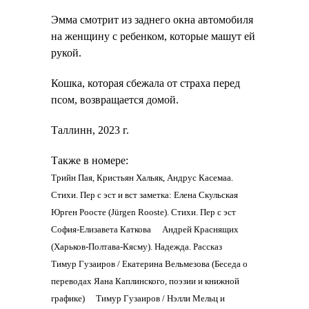
Эмма смотрит из заднего окна автомобиля
на женщину с ребенком, которые машут ей
рукой.
Кошка, которая сбежала от страха перед
псом, возвращается домой.
Таллинн, 2023 г.
Также в номере:
Трийн Пая, Кристьян Хальяк, Андрус Касемаа.
Стихи. Пер с эст и вст заметка: Елена Скульская
Юрген Роосте (Jürgen Rooste). Стихи. Пер с эст
София-Елизавета Каткова
Андрей Краснящих
(Харьков-Полтава-Кясму). Надежда. Рассказ
Тимур Гузаиров / Екатерина Вельмезова (Беседа о
переводах Яана Каплинского, поэзии и книжной
графике)
Тимур Гузаиров / Нэлли Мельц и