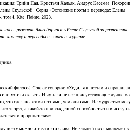
икация: Трийн Пая, Кристьян Хальяк, Андрус Касемаа. Похорон
Елены Скульской. Серия «‎Эстонские поэты в переводах Елены
‎ том 4. Kite, Пайде, 2023.
лака»‎ выражают благодарность Елене Скульской за разрешение
ть заметку и переводы из книги в журнале.
дчика
еский философ Сократ говорил: «Ходил я к поэтам и спрашивал
 они хотели сказать. И чуть ли не все присутствующие лучше м
то, что сделано этими поэтами, чем они сами. Не мудростью мог
, что творят, а какой-то прирожденной способностью и в исступл
дателям и прорицателям».
му поэту можно отнести эти слова. Не каждый поэт заключает в