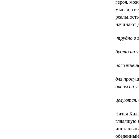
героя, мож
мысли, св
реальность
начинают 
трудно в 
будто на у
положившей
для просуш
окном на у
целуются.
Читая Халь
глядящую н
инсталляци
обеденный 