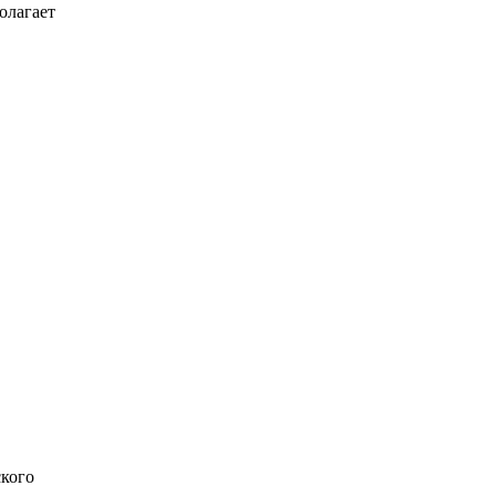
олагает
ского