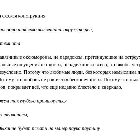
а схожая конструкция:
способно так ярко высветить окружающее,
я темнота
навязчивые оксюмороны, не парадоксы, претендующие на остроу
альные ощущения шаткости, ненадежности всего, что якобы уст
езусловно. Потому что любимые люди, без которых немыслима ж
отому что любовь не равняется бесконечности. Потому что пыль
ов, покрывает всё, что еще недавно блестело и сверкало.
жем так глубоко проникнуться
ествованием,
дыхание будет плести на манер паука паутину