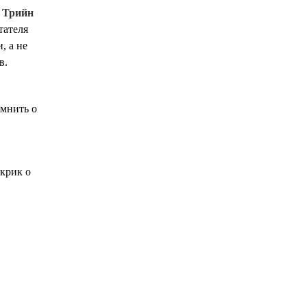
в
Трийн
тателя
, а не
в.
омнить о
 крик о