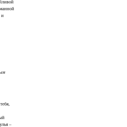
ойливой
уманной
 и
ным
тебя,
рый
улья –