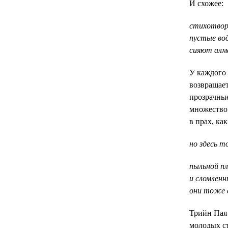
И схожее:
стихотвор
пустые во
сияют алм
У каждого 
возвращает
прозрачные
множество 
в прах, ка
но здесь т
пыльной п
и сломленн
они тоже 
Трийн Пая 
молодых ст