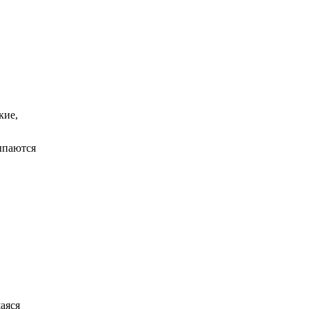
кие,
сыпаются
аяся