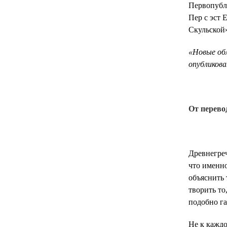
Первопубл
Пер с эст 
Скульской»,
«‎Новые об
опубликова
От перево
Древнегреч
что именно
объяснить 
творить то
подобно га
Не к каждо