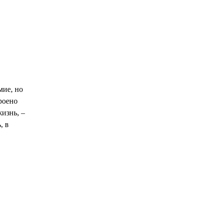
мие, но
роено
изнь, –
, в