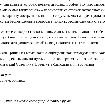
у, разгадывать которую возьмется только профан. Но чудо стихо
з «из семьи таких основ» – недомолвки ее строчек заставляют чи
ть картину, достраивать здание, сооружать мосты через пропасти
екстам бессмысленные вопросы в поисках бессмысленных ответо
ельское сотворчество возможно, если мы хотим оживить в себе
шую боль потери, успокоенную горечь разлуки. Если хотим всп
 давно затянувшимся ряской повседневности и притерпелости.
тихов Трийн Пая моментально ощущаешь как невыдуманный, как
й пережить иными путями, а только через стихи; то есть это не
итателя! Советчика! Врача!»), а благодать для творчества.
ает рот
шине наораться
ты, что тяжелее всего удерживать в руках