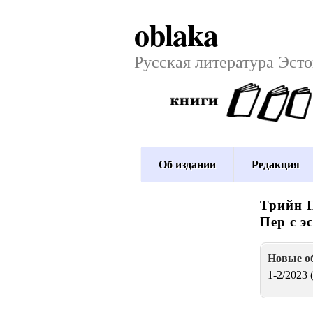
oblaka
Русская литература Эст
Об издании
Редакция
Трийн П
Пер с э
Новые o
1-2/2023 