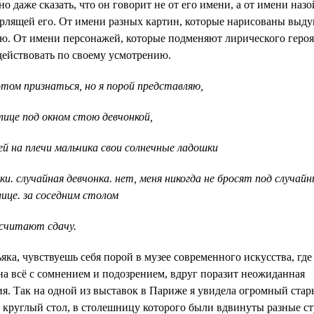
но даже сказать, что он говорит не от его имени, а от имени наз
ерлящей его. От имени разных картин, которые нарисованы выд
ю. От имени персонажей, которые подменяют лирического героя
действовать по своему усмотрению.
этом признаться, но я порой представляю,
лице под окном стою девчонкой,
 на плечи мальчика свои солнечные ладошки
ки. случайная девчонка. нет, меня никогда не бросят под случай
лице. за соседним столом
 считают сдачу.
яка, чувствуешь себя порой в музее современного искусства, где 
а всё с сомнением и подозрением, вдруг поразит неожиданная
я. Так на одной из выставок в Париже я увидела огромный ста
круглый стол, в столешницу которого были вдвинуты разные ст