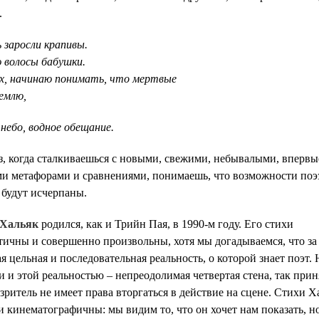
.
ь заросли крапивы
.
 волосы бабушки
.
их, начинаю понимать
,
что мертвые
землю
,
 небо
,
водное обещание
.
з, когда сталкиваешься с новыми, свежими, небывалыми, впервы
и метафорами и сравнениями, понимаешь, что возможности поэ
 будут исчерпаны.
 Хальяк
родился, как и Трийн Пая, в 1990-м году. Его стихи
ичны и совершенно произвольны, хотя мы догадываемся, что з
ая цельная и последовательная реальность, о которой знает поэт. 
 и этой реальностью – непреодолимая четвертая стена, так прин
е зритель не имеет права вторгаться в действие на сцене. Стихи Х
 кинематографичны: мы видим то, что он хочет нам показать, н