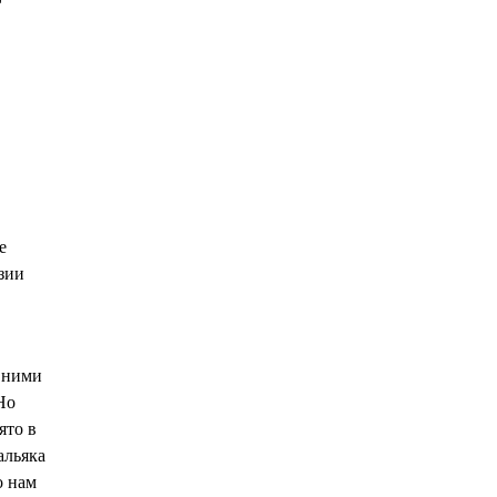
е
зии
а ними
Но
ято в
альяка
о нам