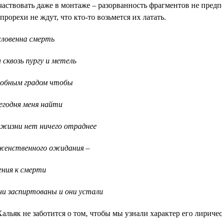
частвовать даже в монтаже – разорванность фрагментов не предп
прорехи не ждут, что кто-то возьмется их латать.
словенна смерть
сквозь пургу и метель
лобным градом чтобы
егодня меня найти
 жизни нет ничего отраднее
женственного ожидания –
ения к смерти
ни заспиртованы и они устали
альяк не заботится о том, чтобы мы узнали характер его лириче