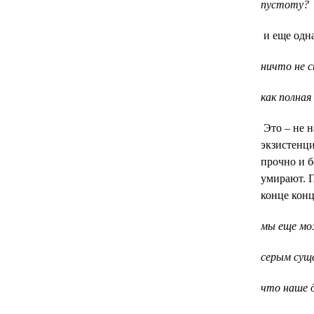
пустоту?
и еще одн
ничто не 
как полна
Это – не 
экзистенци
прочно и б
умирают. П
конце конц
мы еще мо
серым сущ
что наше 