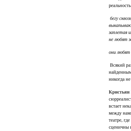
реальность
бегу сквоз
выкапываю
заплетая 
не любят 
они любят
Всякий ра
найденным
никогда не
Кристьян
сюрреалист
встает нек
между нами
театре, гд
сценичны и