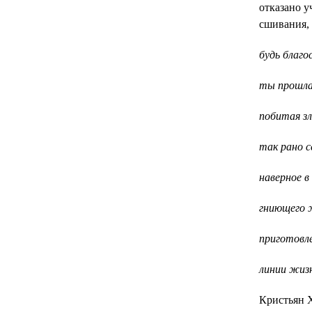
отказано у
сшивания, 
будь благо
ты прошла 
побитая з
так рано с
наверное в
гниющего 
приготовл
линии жиз
Кристьян Х