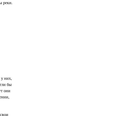
ы реки.
 у них,
огли бы
ут они
ении,
 свои