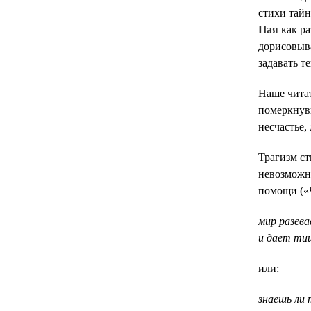
стихи тайн
Пая
как ра
дорисовыва
задавать т
Наше читат
померкнув
несчастье,
Трагизм с
невозможны
помощи («Ч
мир разев
и дает ти
или:
знаешь ли 