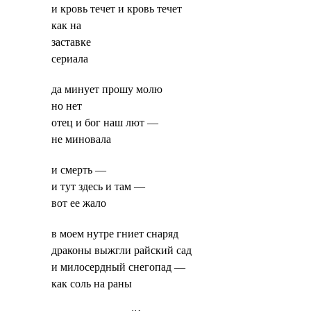
и кровь течет и кровь течет
как на
заставке
сериала
да минует прошу молю
но нет
отец и бог наш лют —
не миновала
и смерть —
и тут здесь и там —
вот ее жало
в моем нутре гниет снаряд
драконы выжгли райский сад
и милосердный снегопад —
как соль на раны