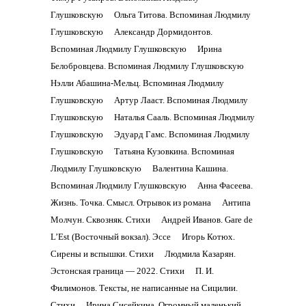
Глушковскую
Ольга Титова. Вспоминая Людмилу
Глушковскую
Александр Дормидонтов.
Вспоминая Людмилу Глушковскую
Ирина
Белобровцева. Вспоминая Людмилу Глушковскую
Нэлли Абашина-Мельц. Вспоминая Людмилу
Глушковскую
Артур Лааст. Вспоминая Людмилу
Глушковскую
Наталья Сааль. Вспоминая Людмилу
Глушковскую
Эдуард Гамс. Вспоминая Людмилу
Глушковскую
Татьяна Кузовкина. Вспоминая
Людмилу Глушковскую
Валентина Кашина.
Вспоминая Людмилу Глушковскую
Анна Фасеева.
Жизнь. Точка. Смысл. Отрывок из романа
Антипа
Молчун. Сквозняк. Стихи
Андрей Иванов. Gare de
L’Est (Восточный вокзал). Эссе
Игорь Котюх.
Сирены и вспышки. Стихи
Людмила Казарян.
Эстонская граница — 2022. Стихи
П. И.
Филимонов. Тексты, не написанные на Сицилии.
Стихи
Ирина Сисейкина. Огромный маленький