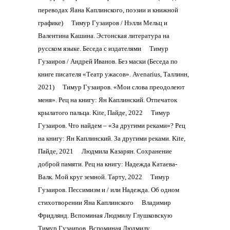
переводах Яана Каплинского, поэзии и книжной
графике)
Тимур Гузаиров / Нэлли Мельц и
Валентина Кашина. Эстонская литература на
русском языке. Беседа с издателями
Тимур
Гузаиров / Андрей Иванов. Без маски (Беседа по
книге писателя «Театр ужасов». Avenarius, Таллинн,
2021)
Тимур Гузаиров. «Мои слова преодолеют
меня». Рец на книгу: Ян Каплинский. Отпечаток
крылатого пальца. Kite, Пайде, 2022
Тимур
Гузаиров. Что найдем – «За другими реками»? Рец
на книгу: Ян Каплинский. За другими реками. Kite,
Пайде, 2021
Людмила Казарян. Сохранение
доброй памяти. Рец на книгу: Надежда Катаева-
Валк. Мой круг земной. Тарту, 2022
Тимур
Гузаиров. Пессимизм и / или Надежда. Об одном
стихотворении Яна Каплинского
Владимир
Фридлянд. Вспоминая Людмилу Глушковскую
Тимур Гузаиров. Вспоминая Людмилу