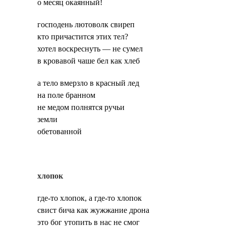
о месяц окаянный!
господень лютоволк свиреп
кто причастится этих тел?
хотел воскреснуть — не сумел
в кровавой чаше бел как хлеб
а тело вмерзло в красный лед
на поле бранном
не медом полнятся ручьи
земли
обетованной
хлопок
где-то хлопок, а где-то хлопок
свист бича как жужжание дрона
это бог утопить в нас не смог