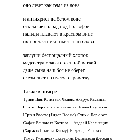
оно лезет как темя из лона
и антихрист на белом коне
открывает парад под Голгофой
пальцы плавают в красном вине
но причастники пьют и ни слова
заглуши беспощадный хлопок
медсестра с заготовленной ваткой
даже сына наш бог не сберег
слезы льет на пустую кроватку.
Также в номере:
Трийн Пая, Кристьян Хальяк, Андрус Касемаа.
Стихи. Пер с эст и вст заметка: Елена Скульская
Юрген Роосте (Jürgen Rooste). Стихи. Пер с эст
София-Елизавета Каткова
Андрей Краснящих
(Харьков-Полтава-Кясму). Надежда. Рассказ
Тимур Гузаиров / Екатерина Вельмезова (Беседа о