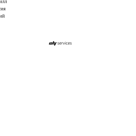
илл
сия
ий