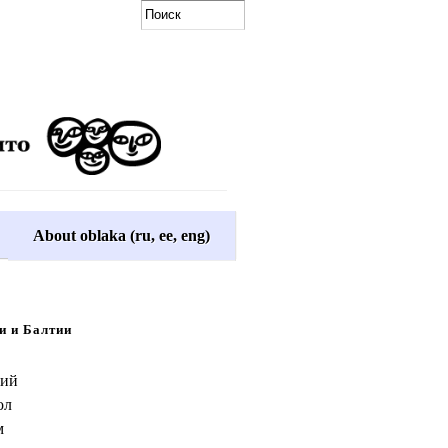
About oblaka (ru, ee, eng)
и и Балтии
рий
ол
м