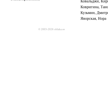
Ковальджи, Кир
Ковригина, Таи
Кузьмин, Дмитр
Яворская, Нора
© 2003-2026 oblaka.ee