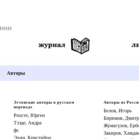
онии
Авторы
Эстонские авторы в русском
Авторы из Росси
переводе
Белов, Игорь
Роосте, Юрген
Бирюков, Дмит
Тээде, Андра
Жумагулов, Ерб
фс
Закиров, Хамда
Эхин, Кристийна